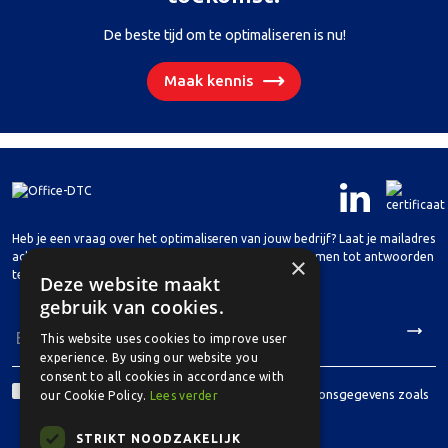
De beste tijd om te optimaliseren is nu!
Maak kennis
Heb je een vraag over het optimaliseren van jouw bedrijf? Laat je mailadres
achter en we nemen spoedig contact met je op om samen tot antwoorden
×
te komen.
Deze website maakt
gebruik van cookies.
This website uses cookies to improve user
experience. By using our website you
consent to all cookies in accordance with
Toestemming
Ik ga akkoord met de verwerking van mijn persoonsgegevens zoals
our Cookie Policy.
Lees verder
*
beschreven in de privacyverklaring.
*
STRIKT NOODZAKELIJK