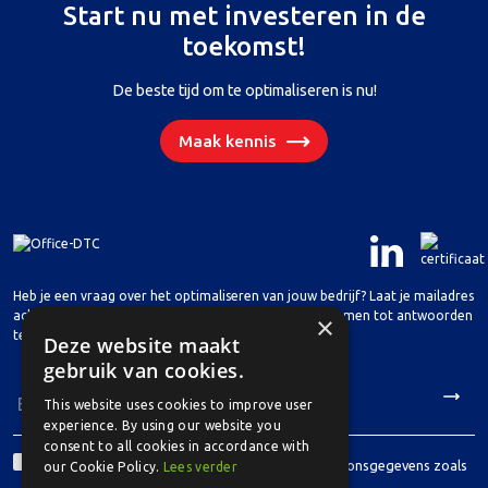
Start nu met investeren in de
toekomst!
De beste tijd om te optimaliseren is nu!
Maak kennis
Heb je een vraag over het optimaliseren van jouw bedrijf? Laat je mailadres
achter en we nemen spoedig contact met je op om samen tot antwoorden
×
te komen.
Deze website maakt
gebruik van cookies.
This website uses cookies to improve user
experience. By using our website you
consent to all cookies in accordance with
Toestemming
Ik ga akkoord met de verwerking van mijn persoonsgegevens zoals
our Cookie Policy.
Lees verder
*
beschreven in de privacyverklaring.
*